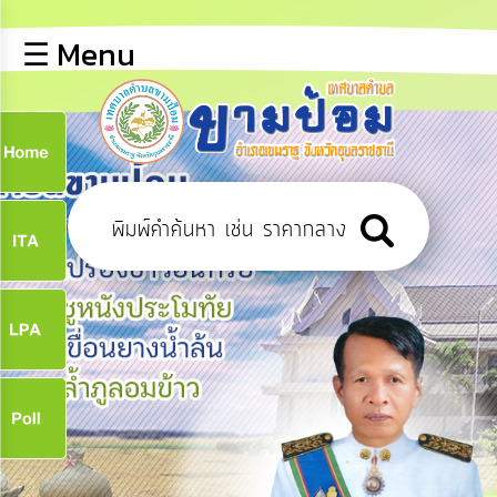
×
☰ Menu
lose
หน้า
หลัก
ข้อมูล
ก
พื้น
ฐาน
9
บุคลากร
ข่าว
ประชาสัมพันธ์
9
การ
ปฏิสัมพันธ์
ข้อมูล
จ
รับ
ฟัง