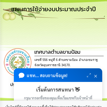
เสริม
ความ
แผนการใช้จ่ายงบประมาณประจำปี
โปร่งใส
การ
จัด
ซื้อ
จัด
จ้าง
เทศบาลตำบลขามป้อม
การ
เงิน
การ
เลขที่ 556 หมู่ที่ 6 ตำบลขามป้อม อำเภอเขมราฐ
คลัง
จังหวัดอุบลราชธานี 34170.
Tel. 0-4521-0504 Fax 0-4521-0512 Email
×
แชท... สอบถามข้อมูล!
saraban@khampomcity.go.th
นโยบาย
No
ประชาชน มีภูมิคุ้มกัน พึ่งพาตนเอง พอเพียง เป็นสุข
Gift
เริ่มต้นการสนทนา 👋
Policy
กรุณากรอกชื่อของคุณเพื่อเริ่มแชทกับเจ้าหน้าที่
การ
(เฉพาะในวันเวลาราชการ)