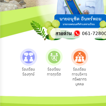
ความ
คิด
เห็น
แผน
ยุทธศาสตร์/
แผน
พัฒนา
การ
บริหาร/
พัฒนา
ทรัพยากร
บุคคล
e-Se
ฟังความ
ร้องเรียน
ร้องเรียน
ร้องเรียน
บริ
ิดเห็น
ร้องทุกข์
การทุจริต
การบริหาร
การ
ออน
ระชาชน
ทรัพยากร
บริหาร
บุคคล
งาน
การ
ส่ง