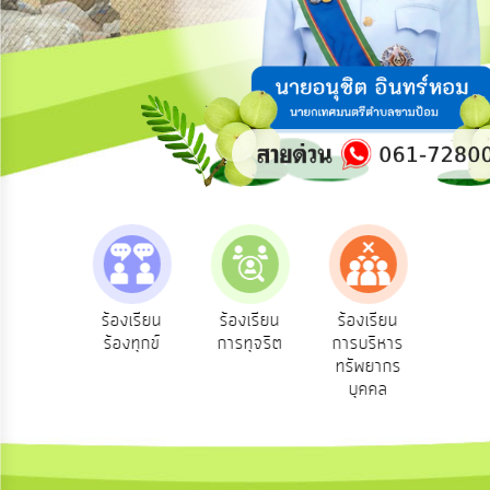
ความ
คิด
เห็น
แผน
ยุทธศาสตร์/
แผน
พัฒนา
การ
บริหาร/
พัฒนา
ทรัพยากร
บุคคล
e-Se
ฟังความ
ร้องเรียน
ร้องเรียน
ร้องเรียน
บริ
ิดเห็น
ร้องทุกข์
การทุจริต
การบริหาร
การ
ออน
ระชาชน
ทรัพยากร
บริหาร
บุคคล
งาน
การ
ส่ง