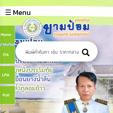
×
☰ Menu
lose
หน้า
หลัก
ข้อมูล
ก
พื้น
ฐาน
9
บุคลากร
ข่าว
ประชาสัมพันธ์
9
การ
ปฏิสัมพันธ์
ข้อมูล
จ
รับ
ฟัง