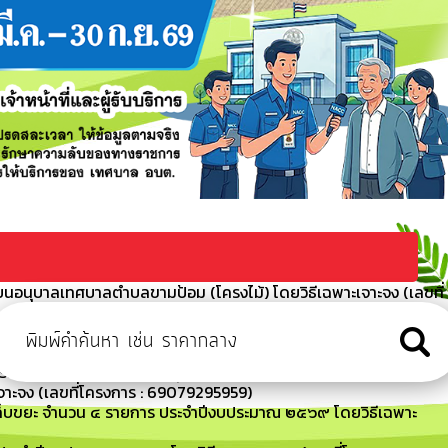
ยนอนุบาลเทศบาลตำบลขามป้อม (โครงไม้) โดยวิธีเฉพาะเจาะจง (เลขที่
้อม เรื่อง การจัดซื้อจัดจ้างภาครัฐด้วยอิเล็กทรอนิกส์ (แบบ สขร.1
ครื่องปรับอากาศ (โรงเรียนอนุบาลเทศบาลตำบลขามป้อม) ประจำ
าะจง (เลขที่โครงการ : 69079295959)
คนเก็บขยะ จำนวน ๔ รายการ ประจำปีงบประมาณ ๒๕๖๙ โดยวิธีเฉพาะ