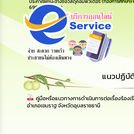
ประกาศผู้ชนะจ้างซื้อวัสดุคอมพิวเตอร์ (กองการศึกษา
69079205306)
ข้อมูลการ
สายด่วนผู้
รับฟังความ
ติดต่อ
บริหาร
คิดเห็น
ประชาชน
แนวปฏิบัต
คู่มือหรือแนวทางการดำเนินการต่อเรื่องร้อ
อำเภอเขมราฐ จังหวัดอุบลราชธานี