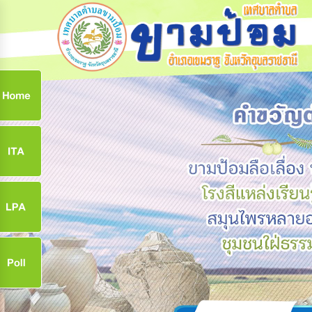
ก
9
9
จ