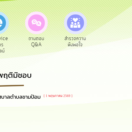
vice
ถามตอบ
สำรวจความ
ผู้รับเบีย
าร
Q&A
พึงพอใจ
ยังชีพ
ลน์
ะพฤติมิชอบ
 เทศบาลตำบลขามป้อม
[ 1 พฤษภาคม 2569 ]