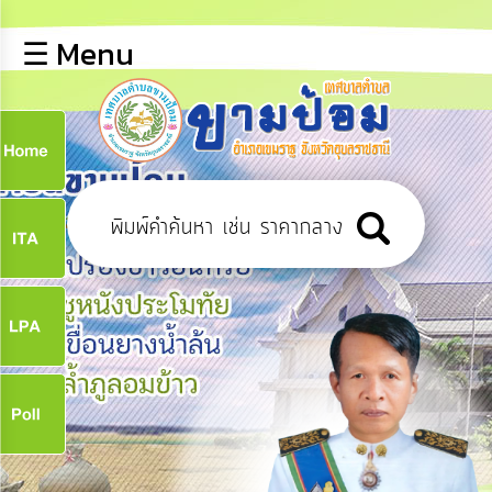
×
☰ Menu
lose
หน้า
หลัก
ข้อมูล
ก
พื้น
ฐาน
9
บุคลากร
ข่าว
ประชาสัมพันธ์
9
การ
ปฏิสัมพันธ์
ข้อมูล
จ
รับ
ฟัง