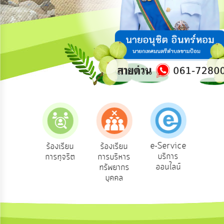
ความ
คิด
เห็น
แผน
ยุทธศาสตร์/
แผน
พัฒนา
การ
บริหาร/
พัฒนา
ทรัพยากร
บุคคล
e-Service
องเรียน
ร้องเรียน
ร้องเรียน
ถาม
บริการ
องทุกข์
การทุจริต
การบริหาร
Q
การ
ออนไลน์
ทรัพยากร
บริหาร
บุคคล
งาน
การ
ส่ง