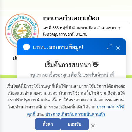
ดำเนิน
การ
เพื่อ
ป้องกัน
เทศบาลตำบลขามป้อม
การ
ทุจริต
เลขที่ 556 หมู่ที่ 6 ตำบลขามป้อม อำเภอเขมราฐ
จังหวัดอุบลราชธานี 34170.
มาตรการ
Tel. 0-4521-0504 Fax 0-4521-0512 Email
×
แชท... สอบถามข้อมูล!
ส่ง
saraban@khampomcity.go.th
เสริม
ประชาชน มีภูมิคุ้มกัน พึ่งพาตนเอง พอเพียง เป็นสุข
คุณธรรม
และ
เริ่มต้นการสนทนา 👋
ความ
โปร่งใส
กรุณากรอกชื่อของคุณเพื่อเริ่มแชทกับเจ้าหน้าที่
(เฉพาะในวันเวลาราชการ)
เว็บไซต์นี้มีการใช้งานคุกกี้เพื่อให้ท่านสามารถใช้บริการได้อย่างต่อ
ร้อง
เนื่องและอำนวยความสะดวกในการใช้งานเว็บไซต์ รวมถึงช่วยให้
เรียน
ร้อง
เราปรับปรุงการนำเสนอเนื้อหาให้ตรงตามความต้องการของท่าน
เกี่ยวกับเรา
ติดต่อเรา
ทุกข์
โดยท่านสามารถศึกษารายละเอียดเพิ่มเติมได้จาก
ประกาศการใช้
คุกกี้
และ
ประกาศเกี่ยวกับความเป็นส่วนตัว
เริ่มแชท
e-
×
ตั้งค่า
ยอมรับ
Service