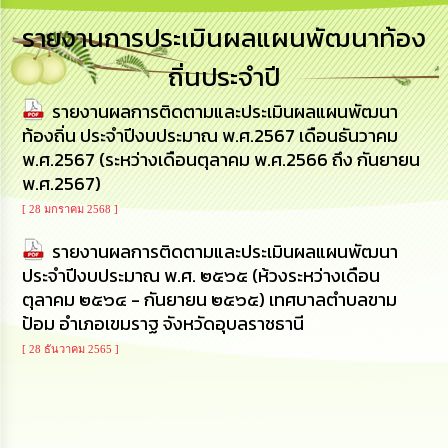
เสริม
ความ
รายงานการประเมินผลแผนพัฒนาท้อง
โปร่งใส
ถิ่นประจำปี
การ
รายงานผลการติดตามและประเมินผลแผนพัฒนา
จัด
ซื้อ
ท้องถิ่น ประจำปีงบประมาณ พ.ศ.2567 เดือนธันวาคม
จัด
พ.ศ.2567 (ระหว่างเดือนตุลาคม พ.ศ.2566 ถึง กันยายน
จ้าง
พ.ศ.2567)
[ 28 มกราคม 2568 ]
การ
เงิน
รายงานผลการติดตามและประเมินผลแผนพัฒนา
การ
คลัง
ประจำปีงบประมาณ พ.ศ. ๒๕๖๕ (ห้วงระหว่างเดือน
ตุลาคม ๒๕๖๔ - กันยายน ๒๕๖๕) เทศบาลตำบลขาม
ป้อม อำเภอเขมราฐ จังหวัดอุบลราชธานี
นโยบาย
No
[ 28 ธันวาคม 2565 ]
Gift
Policy
การ