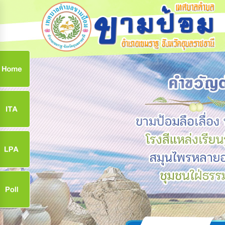
ก
9
9
จ