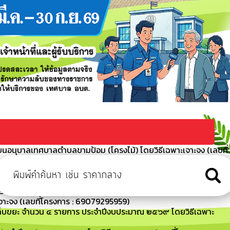
ยนอนุบาลเทศบาลตำบลขามป้อม (โครงไม้) โดยวิธีเฉพาะเจาะจง (เลขที่
้อม เรื่อง การจัดซื้อจัดจ้างภาครัฐด้วยอิเล็กทรอนิกส์ (แบบ สขร.1
ครื่องปรับอากาศ (โรงเรียนอนุบาลเทศบาลตำบลขามป้อม) ประจำ
าะจง (เลขที่โครงการ : 69079295959)
คนเก็บขยะ จำนวน ๔ รายการ ประจำปีงบประมาณ ๒๕๖๙ โดยวิธีเฉพาะ