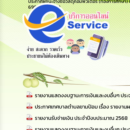
ประกาศผู้ชนะจ้างซื้อวัสดุคอมพิวเตอร์ (กองการศึกษา
69079205306)
่วนผู้
รับฟังความ
ร้องเรียน
ร้องเรียน
ิหาร
คิดเห็น
ร้องทุกข์
การทุจริต
ประชาชน
รายงานแสดงงบฐานะการเงินและงบอื่นๆ ปร
ประกาศเทศบาลตำบลขามป้อม เรื่อง รายงานผ
รายงานรับจ่ายเงิน ประจำปีงบประมาณ 2568
รายงานแสดงงบฐานะการเงินและงบอื่นๆ ปร