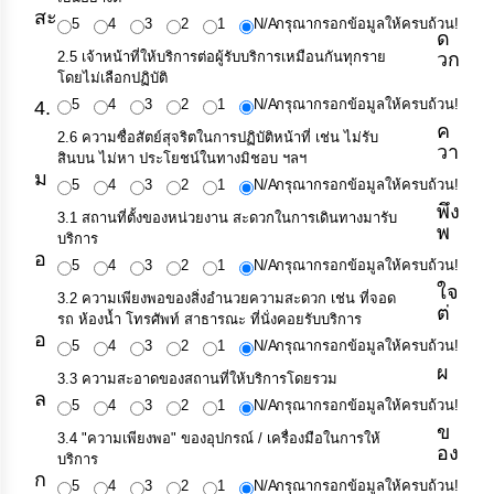
สะ
5
4
3
2
1
N/A
กรุณากรอกข้อมูลให้ครบถ้วน!
ด
2.5 เจ้าหน้าที่ให้บริการต่อผู้รับบริการเหมือนกันทุกราย
วก
โดยไม่เลือกปฏิบัติ
5
4
3
2
1
N/A
กรุณากรอกข้อมูลให้ครบถ้วน!
4.
ค
2.6 ความซื่อสัตย์สุจริตในการปฏิบัติหน้าที่ เช่น ไม่รับ
วา
สินบน ไม่หา ประโยชน์ในทางมิชอบ ฯลฯ
ม
5
4
3
2
1
N/A
กรุณากรอกข้อมูลให้ครบถ้วน!
พึง
3.1 สถานที่ตั้งของหน่วยงาน สะดวกในการเดินทางมารับ
พ
บริการ
อ
5
4
3
2
1
N/A
กรุณากรอกข้อมูลให้ครบถ้วน!
ใจ
3.2 ความเพียงพอของสิ่งอำนวยความสะดวก เช่น ที่จอด
ต่
รถ ห้องน้ำ โทรศัพท์ สาธารณะ ที่นั่งคอยรับบริการ
อ
5
4
3
2
1
N/A
กรุณากรอกข้อมูลให้ครบถ้วน!
ผ
3.3 ความสะอาดของสถานที่ให้บริการโดยรวม
ล
5
4
3
2
1
N/A
กรุณากรอกข้อมูลให้ครบถ้วน!
ข
3.4 "ความเพียงพอ" ของอุปกรณ์ / เครื่องมือในการให้
อง
บริการ
ก
5
4
3
2
1
N/A
กรุณากรอกข้อมูลให้ครบถ้วน!