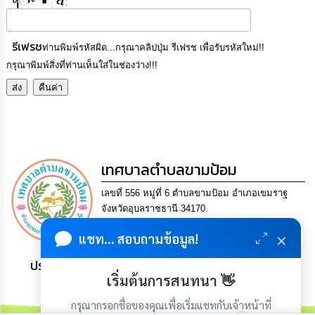
รีเฟรช
ท่านพิมพ์รหัสผิด...กรุณาคลิปปุ่ม รีเฟรช เพื่อรับรหัสใหม่!!
กรุณาพิมพ์สิ่งที่ท่านเห็นใส่ในช่องว่าง!!!
เทศบาลตำบลขามป้อม
เลขที่ 556 หมู่ที่ 6 ตำบลขามป้อม อำเภอเขมราฐ
จังหวัดอุบลราชธานี 34170.
Tel. 0-4521-0504 Fax 0-4521-0512 Email
×
แชท... สอบถามข้อมูล!
saraban@khampomcity.go.th
ประชาชน มีภูมิคุ้มกัน พึ่งพาตนเอง พอเพียง เป็นสุข
เริ่มต้นการสนทนา 👋
กรุณากรอกชื่อของคุณเพื่อเริ่มแชทกับเจ้าหน้าที่