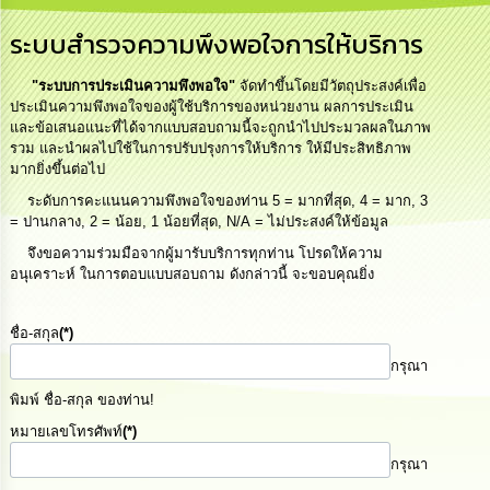
เสริม
ความ
ระบบสำรวจความพึงพอใจการให้บริการ
โปร่งใส
"ระบบการประเมินความพึงพอใจ"
จัดทำขึ้นโดยมีวัตถุประสงค์เพื่อ
การ
ประเมินความพึงพอใจของผู้ใช้บริการของหน่วยงาน ผลการประเมิน
จัด
และข้อเสนอแนะที่ได้จากแบบสอบถามนี้จะถูกนำไปประมวลผลในภาพ
ซื้อ
รวม และนำผลไปใช้ในการปรับปรุงการให้บริการ ให้มีประสิทธิภาพ
จัด
มากยิ่งขึ้นต่อไป
จ้าง
ระดับการคะแนนความพึงพอใจของท่าน 5 = มากที่สุด, 4 = มาก, 3
= ปานกลาง, 2 = น้อย, 1 น้อยที่สุด, N/A = ไม่ประสงค์ให้ข้อมูล
การ
จึงขอความร่วมมือจากผู้มารับบริการทุกท่าน โปรดให้ความ
เงิน
การ
อนุเคราะห์ ในการตอบแบบสอบถาม ดังกล่าวนี้ จะขอบคุณยิ่ง
คลัง
ชื่อ-สกุล
(*)
นโยบาย
กรุณา
No
Gift
พิมพ์ ชื่อ-สกุล ของท่าน!
Policy
หมายเลขโทรศัพท์
(*)
กรุณา
การ