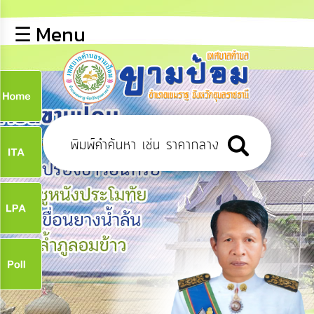
×
☰ Menu
lose
หน้า
หลัก
ข้อมูล
ก
พื้น
ฐาน
9
บุคลากร
ข่าว
ประชาสัมพันธ์
9
การ
ปฏิสัมพันธ์
ข้อมูล
จ
รับ
ฟัง