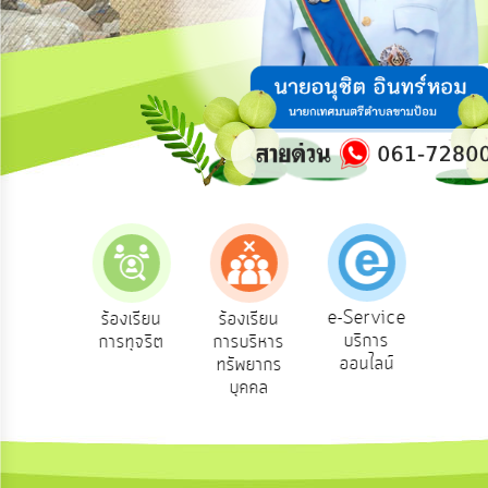
ความ
คิด
เห็น
แผน
ยุทธศาสตร์/
แผน
พัฒนา
การ
บริหาร/
พัฒนา
ทรัพยากร
บุคคล
e-Service
องเรียน
ร้องเรียน
ร้องเรียน
ถาม
บริการ
องทุกข์
การทุจริต
การบริหาร
Q
การ
ออนไลน์
ทรัพยากร
บริหาร
บุคคล
งาน
การ
ส่ง