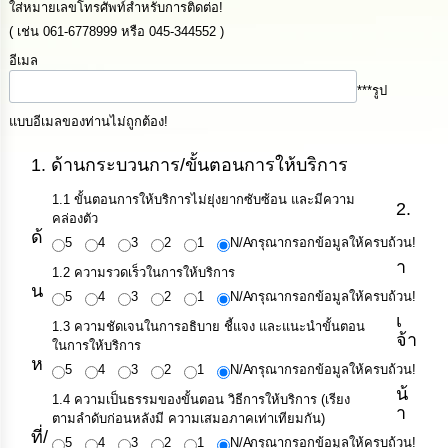
ดำเนิน
ใส่หมายเลขโทรศัพท์สำหรับการติดต่อ!
การ
( เช่น 061-6778999 หรือ 045-344552 )
เพื่อ
ป้องกัน
อีเมล
การ
ทุจริต
***รูป
แบบอีเมลของท่านไม่ถูกต้อง!
มาตรการ
ส่ง
1. ด้านกระบวนการ/ขั้นตอนการให้บริการ
เสริม
คุณธรรม
1.1 ขั้นตอนการให้บริการไม่ยุ่งยากซับซ้อน และมีความ
2.
และ
คล่องตัว
ความ
ด้
5
4
3
2
1
N/A
กรุณากรอกข้อมูลให้ครบถ้วน!
โปร่งใส
า
1.2 ความรวดเร็วในการให้บริการ
น
5
4
3
2
1
N/A
กรุณากรอกข้อมูลให้ครบถ้วน!
ร้อง
เรียน
เ
1.3 ความชัดเจนในการอธิบาย ชี้แจง และแนะนำขั้นตอน
ร้อง
จ้า
ในการให้บริการ
ทุกข์
ห
5
4
3
2
1
N/A
กรุณากรอกข้อมูลให้ครบถ้วน!
น้
1.4 ความเป็นธรรมของขั้นตอน วิธีการให้บริการ (เรียง
e-
า
ตามลำดับก่อนหลังมี ความเสมอภาคเท่าเทียมกัน)
Service
ที่/
5
4
3
2
1
N/A
กรุณากรอกข้อมูลให้ครบถ้วน!