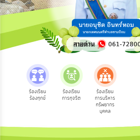
ความ
คิด
เห็น
แผน
ยุทธศาสตร์/
แผน
พัฒนา
การ
บริหาร/
พัฒนา
ทรัพยากร
บุคคล
e-Se
ฟังความ
ร้องเรียน
ร้องเรียน
ร้องเรียน
บริ
ิดเห็น
ร้องทุกข์
การทุจริต
การบริหาร
การ
ออน
ระชาชน
ทรัพยากร
บริหาร
บุคคล
งาน
การ
ส่ง