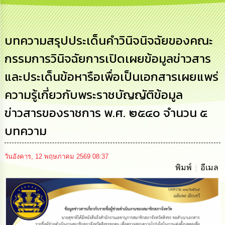
เสริม
ความ
โปร่งใส
บทความสรุปประเด็นคำวินิจนิจฉัยของคณะ
การ
กรรมการวินิจฉัยการเปิดเผยข้อมูลข่าวสาร
จัด
ซื้อ
และประเด็นข้อหารือเพื่อเป็นเอกสารเผยแพร่
จัด
จ้าง
ความรู้เกี่ยวกับพระราชบัญญัติข้อมูล
การ
ข่าวสารของราชการ พ.ศ. ๒๕๔๐ จำนวน ๕
เงิน
การ
บทความ
คลัง
วันอังคาร, 12 พฤษภาคม 2569 08:37
นโยบาย
พิมพ์
อีเมล
No
Gift
Policy
การ