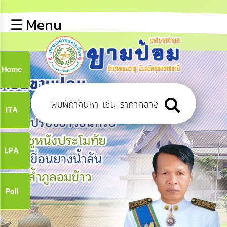
×
☰ Menu
lose
หน้า
หลัก
ข้อมูล
ก
พื้น
ฐาน
9
บุคลากร
ข่าว
ประชาสัมพันธ์
9
การ
ปฏิสัมพันธ์
ข้อมูล
จ
รับ
ฟัง