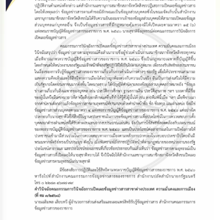
ดำเนิน
การ
เพื่อ
ป้องกัน
การ
ทุจริต
มาตรการ
ส่ง
เสริม
คุณธรรม
และ
ความ
โปร่งใส
ร้อง
เรียน
ร้อง
ทุกข์
e-
Service