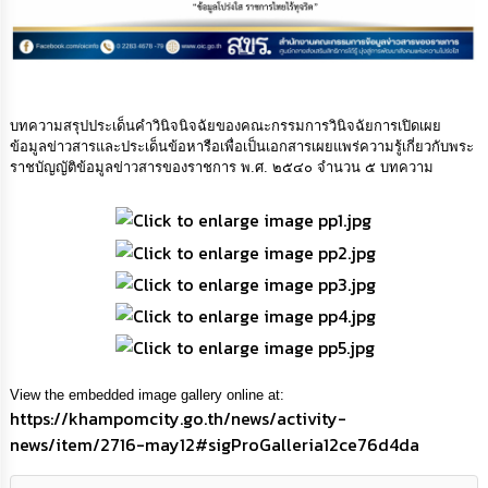
กิจการ
สภา
กิจการ
สภา
บทความสรุปประเด็นคำวินิจนิจฉัยของคณะกรรมการวินิจฉัยการเปิดเผย
ข้อมูลข่าวสารและประเด็นข้อหารือเพื่อเป็นเอกสารเผยแพร่ความรู้เกี่ยวกับพระ
ราชบัญญัติข้อมูลข่าวสารของราชการ พ.ศ. ๒๕๔๐ จำนวน ๕ บทความ
ท้อง
ถิ่น
ของ
เรา
การ
จัดการ
ความ
รู้
View the embedded image gallery online at:
ข้อมูล
https://khampomcity.go.th/news/activity-
การ
news/item/2716-may12#sigProGalleria12ce76d4da
ติดต่อ