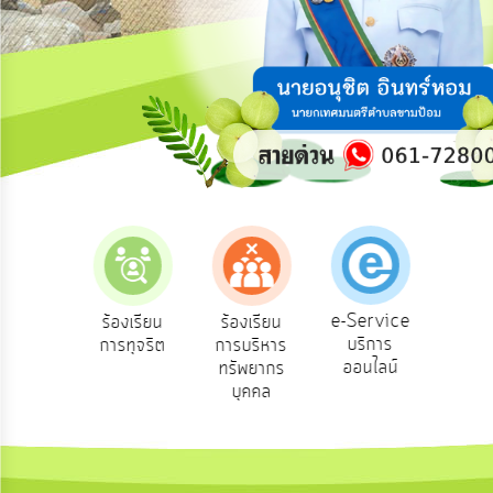
ความ
คิด
เห็น
แผน
ยุทธศาสตร์/
แผน
พัฒนา
การ
บริหาร/
พัฒนา
ทรัพยากร
บุคคล
e-Service
องเรียน
ร้องเรียน
ร้องเรียน
ถาม
บริการ
องทุกข์
การทุจริต
การบริหาร
Q
การ
ออนไลน์
ทรัพยากร
บริหาร
บุคคล
งาน
การ
ส่ง