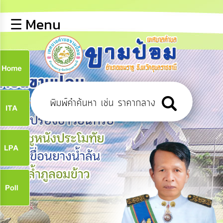
×
☰ Menu
lose
หน้า
หลัก
ข้อมูล
ก
พื้น
ฐาน
9
บุคลากร
ข่าว
ประชาสัมพันธ์
9
การ
ปฏิสัมพันธ์
ข้อมูล
จ
รับ
ฟัง