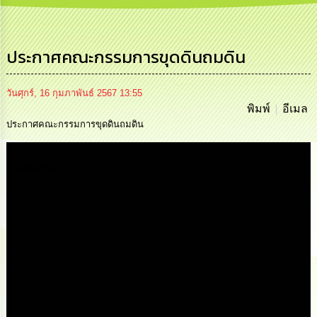
เสริม
ความ
โปร่งใส
ประกาศคณะกรรมการขุดดินถมดิน
การ
จัด
ซื้อ
วันศุกร์, 16 กุมภาพันธ์ 2567 13:55
จัด
พิมพ์
อีเมล
จ้าง
ประกาศคณะกรรมการขุดดินถมดิน
การ
Media
เงิน
การ
คลัง
นโยบาย
No
Gift
Policy
การ