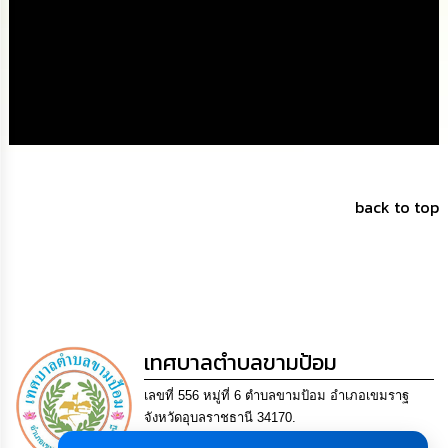
ดำเนิน
การ
เพื่อ
ป้องกัน
การ
ทุจริต
มาตรการ
ส่ง
เสริม
คุณธรรม
back to top
และ
ความ
โปร่งใส
ร้อง
เรียน
ร้อง
ทุกข์
เทศบาลตำบลขามป้อม
เลขที่ 556 หมู่ที่ 6 ตำบลขามป้อม อำเภอเขมราฐ
e-
จังหวัดอุบลราชธานี 34170.
Service
Tel. 0-4521-0504 Fax 0-4521-0512 Email