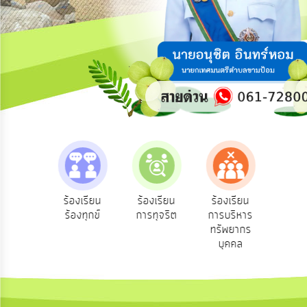
ความ
คิด
เห็น
แผน
ยุทธศาสตร์/
แผน
พัฒนา
การ
บริหาร/
พัฒนา
ทรัพยากร
บุคคล
e-Service
ร้องเรียน
ร้องเรียน
ร้องเรียน
บริการ
ร้องทุกข์
การทุจริต
การบริหาร
การ
ออนไลน์
ทรัพยากร
บริหาร
บุคคล
งาน
การ
ส่ง