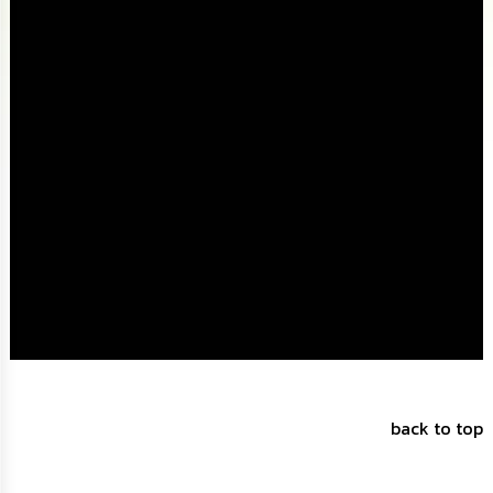
ดำเนิน
การ
เพื่อ
ป้องกัน
การ
ทุจริต
มาตรการ
ส่ง
เสริม
คุณธรรม
และ
ความ
โปร่งใส
ร้อง
เรียน
ร้อง
ทุกข์
back to top
e-
Service