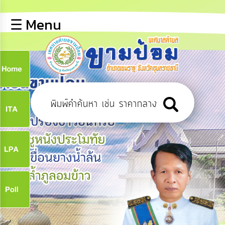
×
☰ Menu
lose
หน้า
หลัก
ข้อมูล
ก
พื้น
ฐาน
9
บุคลากร
ข่าว
ประชาสัมพันธ์
9
การ
ปฏิสัมพันธ์
ข้อมูล
จ
รับ
ฟัง