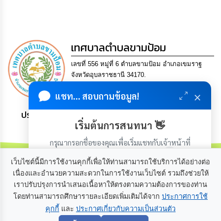
กิจการ
สภา
เทศบาลตำบลขามป้อม
กิจการ
สภา
เลขที่ 556 หมู่ที่ 6 ตำบลขามป้อม อำเภอเขมราฐ
จังหวัดอุบลราชธานี 34170.
ท้อง
Tel. 0-4521-0504 Fax 0-4521-0512 Email
ถิ่น
×
แชท... สอบถามข้อมูล!
saraban@khampomcity.go.th
ของ
เรา
ประชาชน มีภูมิคุ้มกัน พึ่งพาตนเอง พอเพียง เป็นสุข
เริ่มต้นการสนทนา 👋
การ
กรุณากรอกชื่อของคุณเพื่อเริ่มแชทกับเจ้าหน้าที่
จัดการ
ความ
(เฉพาะในวันเวลาราชการ)
รู้
เว็บไซต์นี้มีการใช้งานคุกกี้เพื่อให้ท่านสามารถใช้บริการได้อย่างต่อ
เนื่องและอำนวยความสะดวกในการใช้งานเว็บไซต์ รวมถึงช่วยให้
เราปรับปรุงการนำเสนอเนื้อหาให้ตรงตามความต้องการของท่าน
ข้อมูล
เกี่ยวกับเรา
ติดต่อเรา
การ
โดยท่านสามารถศึกษารายละเอียดเพิ่มเติมได้จาก
ประกาศการใช้
ติดต่อ
คุกกี้
และ
ประกาศเกี่ยวกับความเป็นส่วนตัว
เริ่มแชท