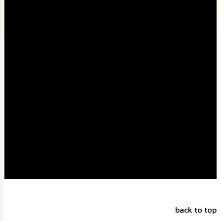
ดำเนิน
Media
การ
เพื่อ
ป้องกัน
การ
ทุจริต
มาตรการ
ส่ง
เสริม
คุณธรรม
และ
ความ
โปร่งใส
ร้อง
เรียน
ร้อง
ทุกข์
e-
back to top
Service