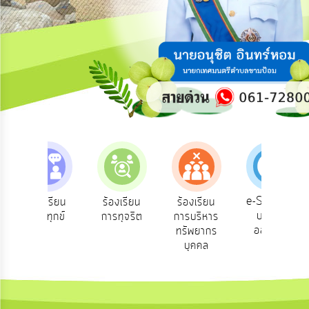
ความ
คิด
เห็น
แผน
ยุทธศาสตร์/
แผน
พัฒนา
การ
บริหาร/
พัฒนา
ทรัพยากร
บุคคล
e-Service
ร้องเรียน
ร้องเรียน
ร้องเรียน
ถ
บริการ
ร้องทุกข์
การทุจริต
การบริหาร
การ
ออนไลน์
ทรัพยากร
บริหาร
บุคคล
งาน
การ
ส่ง