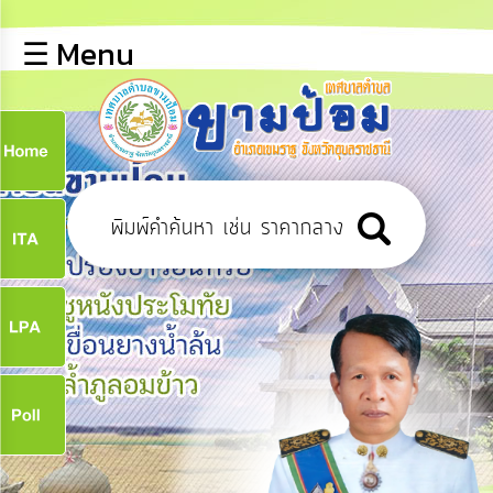
×
☰ Menu
lose
หน้า
หลัก
ข้อมูล
ก
พื้น
ฐาน
9
บุคลากร
ข่าว
ประชาสัมพันธ์
9
การ
ปฏิสัมพันธ์
ข้อมูล
จ
รับ
ฟัง