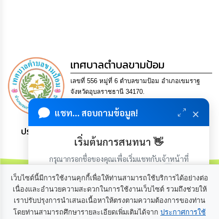
กิจการ
สภา
กิจการ
สภา
เทศบาลตำบลขามป้อม
เลขที่ 556 หมู่ที่ 6 ตำบลขามป้อม อำเภอเขมราฐ
ท้อง
ถิ่น
จังหวัดอุบลราชธานี 34170.
ของ
Tel. 0-4521-0504 Fax 0-4521-0512 Email
เรา
×
แชท... สอบถามข้อมูล!
saraban@khampomcity.go.th
ประชาชน มีภูมิคุ้มกัน พึ่งพาตนเอง พอเพียง เป็นสุข
การ
เริ่มต้นการสนทนา 👋
จัดการ
ความ
กรุณากรอกชื่อของคุณเพื่อเริ่มแชทกับเจ้าหน้าที่
รู้
(เฉพาะในวันเวลาราชการ)
เว็บไซต์นี้มีการใช้งานคุกกี้เพื่อให้ท่านสามารถใช้บริการได้อย่างต่อ
ข้อมูล
เนื่องและอำนวยความสะดวกในการใช้งานเว็บไซต์ รวมถึงช่วยให้
การ
เราปรับปรุงการนำเสนอเนื้อหาให้ตรงตามความต้องการของท่าน
ติดต่อ
เกี่ยวกับเรา
ติดต่อเรา
โดยท่านสามารถศึกษารายละเอียดเพิ่มเติมได้จาก
ประกาศการใช้