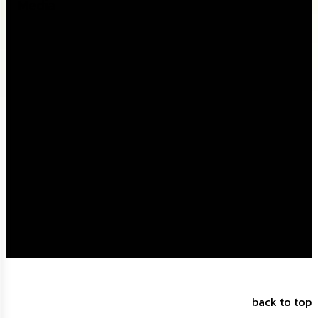
ดำเนิน
Media
การ
เพื่อ
ป้องกัน
การ
ทุจริต
มาตรการ
ส่ง
เสริม
คุณธรรม
และ
ความ
โปร่งใส
ร้อง
เรียน
ร้อง
ทุกข์
e-
back to top
Service