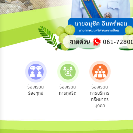
ความ
คิด
เห็น
แผน
ยุทธศาสตร์/
แผน
พัฒนา
การ
บริหาร/
พัฒนา
ทรัพยากร
บุคคล
e-Se
ฟังความ
ร้องเรียน
ร้องเรียน
ร้องเรียน
บริ
ิดเห็น
ร้องทุกข์
การทุจริต
การบริหาร
การ
ออน
ระชาชน
ทรัพยากร
บริหาร
บุคคล
งาน
การ
ส่ง