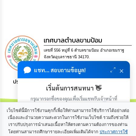
กิจการ
สภา
กิจการ
สภา
เทศบาลตำบลขามป้อม
เลขที่ 556 หมู่ที่ 6 ตำบลขามป้อม อำเภอเขมราฐ
ท้อง
ถิ่น
จังหวัดอุบลราชธานี 34170.
ของ
Tel. 0-4521-0504 Fax 0-4521-0512 Email
เรา
×
แชท... สอบถามข้อมูล!
saraban@khampomcity.go.th
ประชาชน มีภูมิคุ้มกัน พึ่งพาตนเอง พอเพียง เป็นสุข
การ
เริ่มต้นการสนทนา 👋
จัดการ
ความ
กรุณากรอกชื่อของคุณเพื่อเริ่มแชทกับเจ้าหน้าที่
รู้
(เฉพาะในวันเวลาราชการ)
เว็บไซต์นี้มีการใช้งานคุกกี้เพื่อให้ท่านสามารถใช้บริการได้อย่างต่อ
ข้อมูล
เนื่องและอำนวยความสะดวกในการใช้งานเว็บไซต์ รวมถึงช่วยให้
การ
เราปรับปรุงการนำเสนอเนื้อหาให้ตรงตามความต้องการของท่าน
ติดต่อ
เกี่ยวกับเรา
ติดต่อเรา
โดยท่านสามารถศึกษารายละเอียดเพิ่มเติมได้จาก
ประกาศการใช้