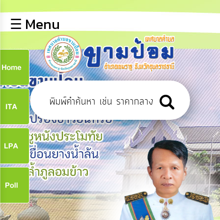
×
☰ Menu
lose
หน้า
หลัก
ข้อมูล
ก
พื้น
ฐาน
9
บุคลากร
ข่าว
ประชาสัมพันธ์
9
การ
ปฏิสัมพันธ์
ข้อมูล
จ
รับ
ฟัง