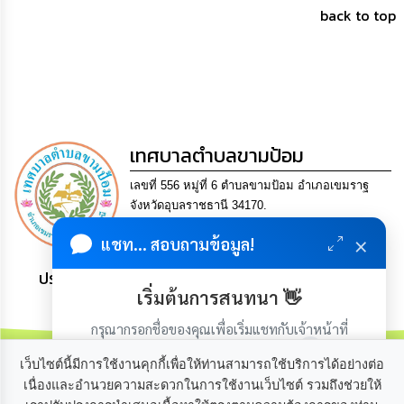
back to top
กิจการ
สภา
กิจการ
สภา
เทศบาลตำบลขามป้อม
ท้อง
ถิ่น
ของ
เลขที่ 556 หมู่ที่ 6 ตำบลขามป้อม อำเภอเขมราฐ
เรา
จังหวัดอุบลราชธานี 34170.
Tel. 0-4521-0504 Fax 0-4521-0512 Email
×
แชท... สอบถามข้อมูล!
saraban@khampomcity.go.th
การ
จัดการ
ประชาชน มีภูมิคุ้มกัน พึ่งพาตนเอง พอเพียง เป็นสุข
ความ
เริ่มต้นการสนทนา 👋
รู้
กรุณากรอกชื่อของคุณเพื่อเริ่มแชทกับเจ้าหน้าที่
ข้อมูล
(เฉพาะในวันเวลาราชการ)
การ
เว็บไซต์นี้มีการใช้งานคุกกี้เพื่อให้ท่านสามารถใช้บริการได้อย่างต่อ
ติดต่อ
เนื่องและอำนวยความสะดวกในการใช้งานเว็บไซต์ รวมถึงช่วยให้