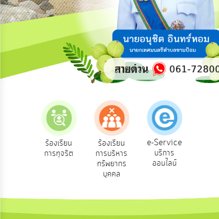
ความ
คิด
เห็น
แผน
ยุทธศาสตร์/
แผน
พัฒนา
การ
บริหาร/
พัฒนา
ทรัพยากร
บุคคล
e-Service
องเรียน
ร้องเรียน
ร้องเรียน
ถาม
บริการ
องทุกข์
การทุจริต
การบริหาร
Q
การ
ออนไลน์
ทรัพยากร
บริหาร
บุคคล
งาน
การ
ส่ง