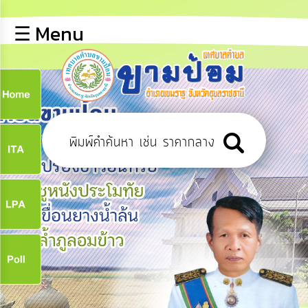
×
☰ Menu
lose
หน้า
หลัก
ข้อมูล
ก
พื้น
ฐาน
9
บุคลากร
ข่าว
ประชาสัมพันธ์
9
การ
ปฏิสัมพันธ์
ข้อมูล
จ
รับ
ฟัง