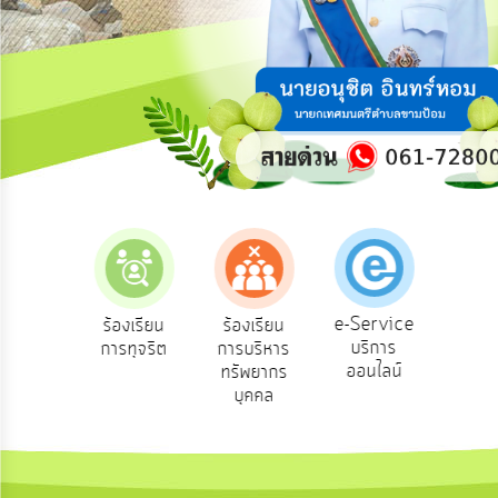
ความ
คิด
เห็น
แผน
ยุทธศาสตร์/
แผน
พัฒนา
การ
บริหาร/
พัฒนา
ทรัพยากร
บุคคล
e-Service
องเรียน
ร้องเรียน
ร้องเรียน
ถาม
บริการ
องทุกข์
การทุจริต
การบริหาร
Q
การ
ออนไลน์
ทรัพยากร
บริหาร
บุคคล
งาน
การ
ส่ง