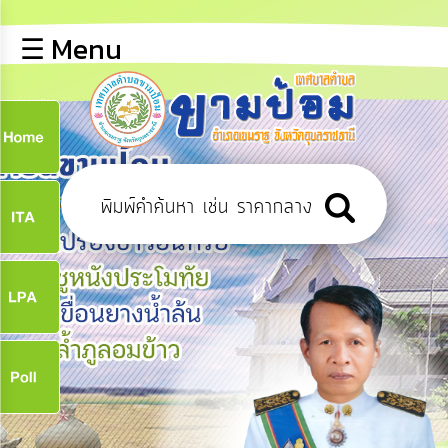
×
☰ Menu
lose
หน้า
หลัก
ข้อมูล
ก
พื้น
ฐาน
9
บุคลากร
ข่าว
ประชาสัมพันธ์
9
การ
ปฏิสัมพันธ์
ข้อมูล
จ
รับ
ฟัง