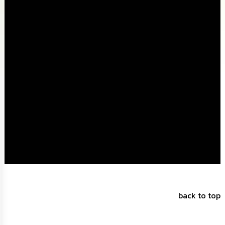
ดำเนิน
การ
เพื่อ
ป้องกัน
การ
ทุจริต
มาตรการ
ส่ง
เสริม
คุณธรรม
และ
ความ
โปร่งใส
ร้อง
เรียน
ร้อง
ทุกข์
back to top
e-
Service