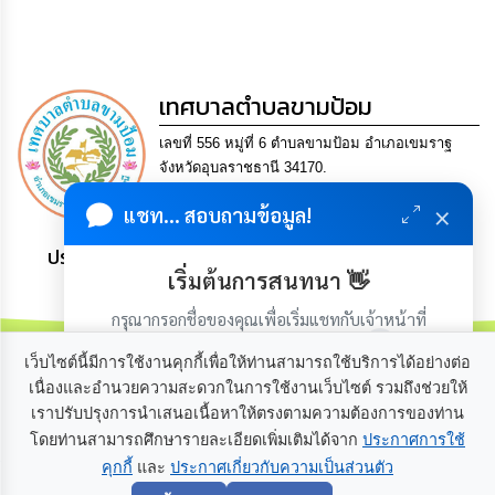
กิจการ
สภา
เทศบาลตำบลขามป้อม
กิจการ
สภา
เลขที่ 556 หมู่ที่ 6 ตำบลขามป้อม อำเภอเขมราฐ
จังหวัดอุบลราชธานี 34170.
ท้อง
Tel. 0-4521-0504 Fax 0-4521-0512 Email
ถิ่น
×
แชท... สอบถามข้อมูล!
saraban@khampomcity.go.th
ของ
เรา
ประชาชน มีภูมิคุ้มกัน พึ่งพาตนเอง พอเพียง เป็นสุข
เริ่มต้นการสนทนา 👋
การ
กรุณากรอกชื่อของคุณเพื่อเริ่มแชทกับเจ้าหน้าที่
จัดการ
ความ
(เฉพาะในวันเวลาราชการ)
รู้
เว็บไซต์นี้มีการใช้งานคุกกี้เพื่อให้ท่านสามารถใช้บริการได้อย่างต่อ
เนื่องและอำนวยความสะดวกในการใช้งานเว็บไซต์ รวมถึงช่วยให้
เราปรับปรุงการนำเสนอเนื้อหาให้ตรงตามความต้องการของท่าน
ข้อมูล
เกี่ยวกับเรา
ติดต่อเรา
การ
โดยท่านสามารถศึกษารายละเอียดเพิ่มเติมได้จาก
ประกาศการใช้
ติดต่อ
คุกกี้
และ
ประกาศเกี่ยวกับความเป็นส่วนตัว
เริ่มแชท