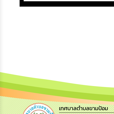
เทศบาลตำบลขามป้อม