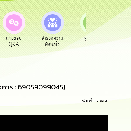
ตอบ
สำรวจความ
ผู้รับเบีย
ประเมินภาษี
A
พึงพอใจ
ยังชีพ
ท้องถิ่น
โครงการ : 69059099045)
พิมพ์
อีเมล