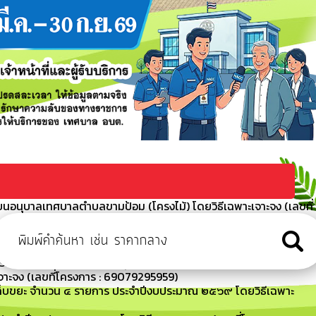
ยนอนุบาลเทศบาลตำบลขามป้อม (โครงไม้) โดยวิธีเฉพาะเจาะจง (เลขที่
้อม เรื่อง การจัดซื้อจัดจ้างภาครัฐด้วยอิเล็กทรอนิกส์ (แบบ สขร.1
ครื่องปรับอากาศ (โรงเรียนอนุบาลเทศบาลตำบลขามป้อม) ประจำ
าะจง (เลขที่โครงการ : 69079295959)
คนเก็บขยะ จำนวน ๔ รายการ ประจำปีงบประมาณ ๒๕๖๙ โดยวิธีเฉพาะ