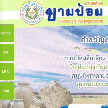
ก
9
9
จ